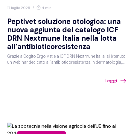
17 luglio 2025
/
4 min
Peptivet soluzione otologica: una
nuova aggiunta del catalogo ICF
DRN Nextmune Italia nella lotta
all’antibioticoresistenza
Grazie a Cogito Ergo Vet e a ICF DRN Nextmune Italia, si è tenuto
un webinar dedicato all’antibioticoresistenza in dermatologia,
seguito da circa 800 colleghi e tenuto dalla dott. ssa Chiara Noli.
Durante l’evento è stato presentato anche il nuovo prodotto di
Leggi
ICF DRN Nextmune Italia: Peptivet soluzione otologica.
L’antibioticoresistenza in medicina veterinaria L’AMR (Anti…
Continua a leggere Peptivet soluzione otologica: una nuova
aggiunta del catalogo ICF DRN Nextmune Italia nella lotta
all’antibioticoresistenza