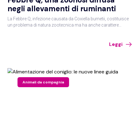
negli allevamenti di ruminanti
La Febbre Q, infezione causata da Coxiella burnetii, costituisce
un problema di natura zootecnica ma ha anche carattere
zoonosico, dato che il batterio colpisce anche l’uomo.
L’eradicazione non è ad oggi un obiettivo attuabile.
Leggi
Animali da compagnia