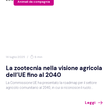
Animali da compagnia
14 luglio 2025
/
6 min
La zootecnia nella visione agricola
dell’UE fino al 2040
La Commissione UE ha presentato la roadmap per il settore
agricolo comunitario al 2040, in cui si riconosce il ruolo
centrale della zootecnia, e si sottolinea la necessità di
promuovere sostenibilità ambientale, benessere animale e
Leggi
innovazione tecnologica, per rafforzare competitività e
resilienza nelle aree rurali.