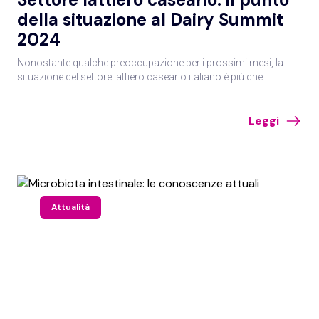
della situazione al Dairy Summit
2024
Nonostante qualche preoccupazione per i prossimi mesi, la
situazione del settore lattiero caseario italiano è più che
positiva. È soprattutto l’export a fare da traino, con il made in
Italy che conquista quote di mercato all’estero sempre più
Leggi
significative, per quantità e valore. Il 6° Dairy Summit è stata una
importante occasione per fare il punto della situazione.
Attualità
Filtro