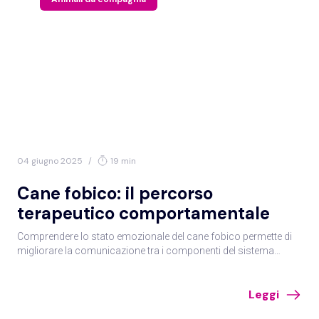
04 giugno 2025
/
19 min
Cane fobico: il percorso
terapeutico comportamentale
Comprendere lo stato emozionale del cane fobico permette di
migliorare la comunicazione tra i componenti del sistema
famiglia interspecifico. Obiettivo dell’intervento riabilitativo è
infatti fornire all’animale e al sistema famiglia nuove
Leggi
competenze per vivere la quotidianità.