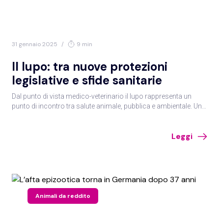
31 gennaio 2025
/
9 min
Il lupo: tra nuove protezioni
legislative e sfide sanitarie
Dal punto di vista medico-veterinario il lupo rappresenta un
punto di incontro tra salute animale, pubblica e ambientale. Una
gestione efficace richiede però il coinvolgimento di tutte le parti
interessate.
Leggi
Animali da reddito