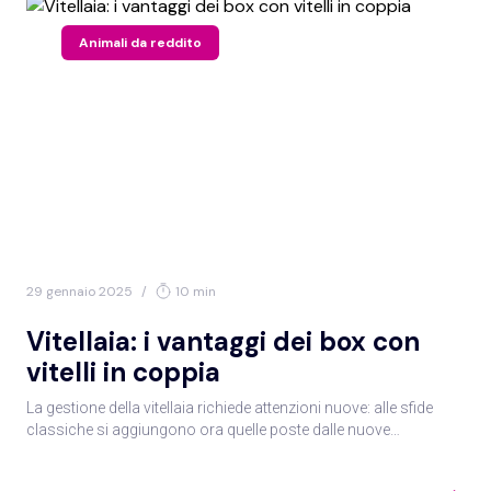
Animali da reddito
29 gennaio 2025
/
10 min
Vitellaia: i vantaggi dei box con
vitelli in coppia
La gestione della vitellaia richiede attenzioni nuove: alle sfide
classiche si aggiungono ora quelle poste dalle nuove
indicazioni sul benessere riguardanti l’abbandono del box
singolo e il contatto madre-vitello dopo la nascita. Se ne è