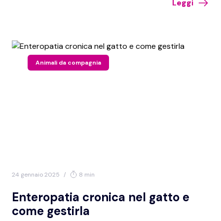
Leggi
parlato in due recenti eventi, uno promosso dal Consorzio del
Parmigiano Reggiano e l’altro dal CRPA e dall’Università di
Milano.
Animali da compagnia
24 gennaio 2025
/
8 min
Enteropatia cronica nel gatto e
come gestirla