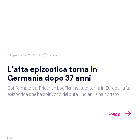
31 gennaio 2025
/
5 min
L’afta epizootica torna in
Germania dopo 37 anni
Confermato dal Friedrich Loeffler Institute, torna in Europa l’afta
epizootica che ha coinvolto dei bufali indiani, e ha portato
all’abbattimento di oltre 200 animali di diverse specie.
Leggi