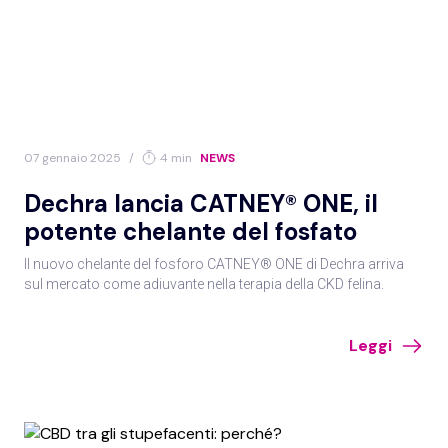
Cavallo
Coniglio
07 gennaio 2025
/
4 min
NEWS
Gatto
Ovini/caprini
Dechra lancia CATNEY® ONE, il
potente chelante del fosfato
Il nuovo chelante del fosforo CATNEY® ONE di Dechra arriva
sul mercato come adiuvante nella terapia della CKD felina.
Pesci/acquacoltura
Rettili/anfibi
Leggi
Roditori
Selvatici