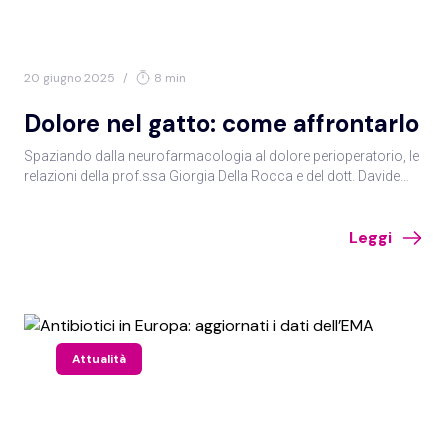
20 giugno 2025
/
8 min
Dolore nel gatto: come affrontarlo
Spaziando dalla neurofarmacologia al dolore perioperatorio, le
relazioni della prof.ssa Giorgia Della Rocca e del dott. Davide
Gamba hanno illustrato diversi aspetti di algologia del gatto
durante una giornata di studio organizzata da AIVPAfe.
Leggi
Attualità