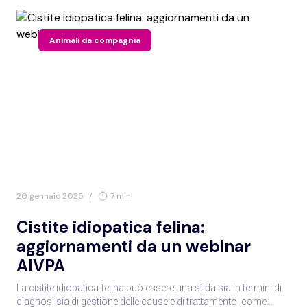
Animali da compagnia
20 gennaio 2025
/
7 min
Cistite idiopatica felina:
aggiornamenti da un webinar
AIVPA
La cistite idiopatica felina può essere una sfida sia in termini di
diagnosi sia di gestione delle cause e di trattamento, come