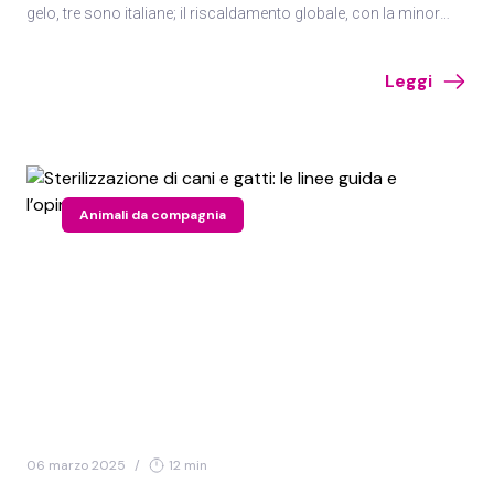
gelo, tre sono italiane; il riscaldamento globale, con la minor
durata del manto nevoso, favorisce il mantenimento delle
popolazioni di vettori di malattie, e non solo.
Leggi
Animali da compagnia
06 marzo 2025
/
12 min