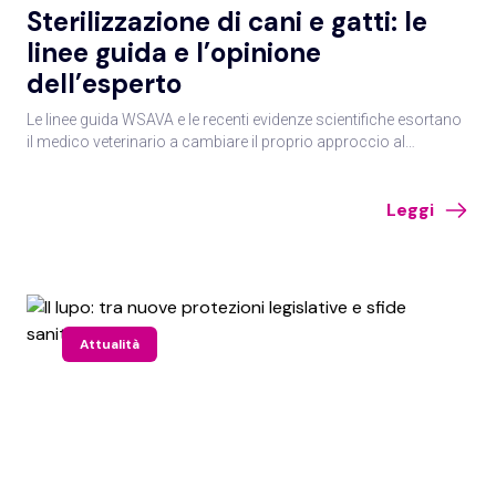
Sterilizzazione di cani e gatti: le
linee guida e l’opinione
dell’esperto
Le linee guida WSAVA e le recenti evidenze scientifiche esortano
il medico veterinario a cambiare il proprio approccio al
controllo della riproduzione nel cane e nel gatto: la
gonadectomia non è più la soluzione indicata per tutti i pazienti,
Leggi
anzi, sono sempre più numerosi i dati sui suoi effetti collaterali.
Ogni caso deve essere valutato singolarmente, tenendo conto
di sesso, età, razza e stile di vita. L’opinione a riguardo della
dott.ssa Pisu.
Attualità