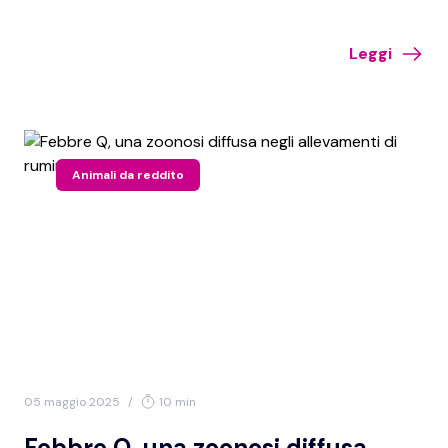
ha solo con una dose di radiazioni pari a zero, è comunque
fondamentale adottare tutte le misure di radioprotezione per far
Leggi
tendere i rischi verso questo valore.
Animali da reddito
05 maggio 2025
/
10 min
Febbre Q, una zoonosi diffusa