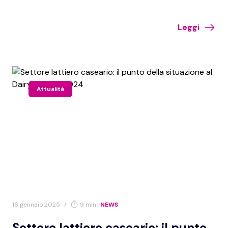
ricordato nel webinar organizzato da AIVPA e tenuto dal dott.
Stefano Bo.
Leggi
Attualità
16 gennaio 2025
/
9 min
NEWS
Settore lattiero caseario: il punto