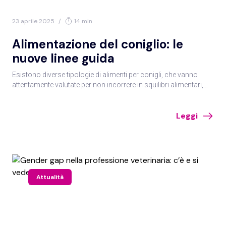
23 aprile 2025
/
14 min
Alimentazione del coniglio: le
nuove linee guida
Esistono diverse tipologie di alimenti per conigli, che vanno
attentamente valutate per non incorrere in squilibri alimentari,
all’origine di diverse patologie anche molto gravi. Il tutto nelle
linee guida FEDIAF sull’alimentazione del coniglio da
Leggi
compagnia analizzate a cura dell’Ambulatorio veterinario Ghelfi-
Nieddu.
Attualità