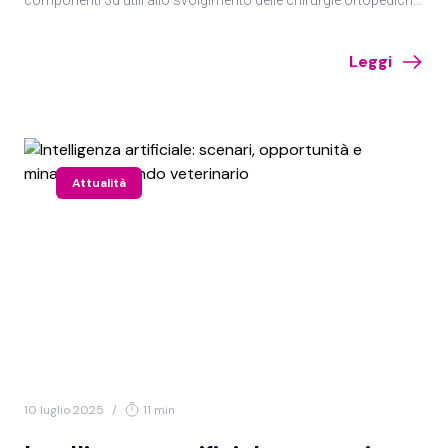
componenti 3d utili allo svolgimento delle chirurgie ortopediche,
tra medico veterinario e bioingegnere non si crea una sfida,
bensì una stretta e solida collaborazione.
Leggi
Attualità
10 luglio 2025
/
11 min