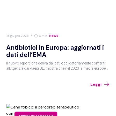
18 giugno 2025
/
6 min
NEWS
Antibiotici in Europa: aggiornati i
dati dell’EMA
Il nuovo report, che deriva dai dati obbligatoriamente conferiti
all’Agenzia dai Paesi UE, mostra che nel 2023 la media europea
delle vendite di antibiotici per animali produttori di alimenti è
stata pari a 45,1 mg/kg di biomassa. L’Italia sembra peggiorare
Leggi
la performance.
Animali da compagnia