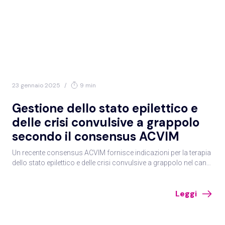
23 gennaio 2025
/
9 min
Gestione dello stato epilettico e
delle crisi convulsive a grappolo
secondo il consensus ACVIM
Un recente consensus ACVIM fornisce indicazioni per la terapia
dello stato epilettico e delle crisi convulsive a grappolo nel cane
e nel gatto, attraverso una classificazione delle procedure e
l’analisi dei principali farmaci disponibili.
Leggi