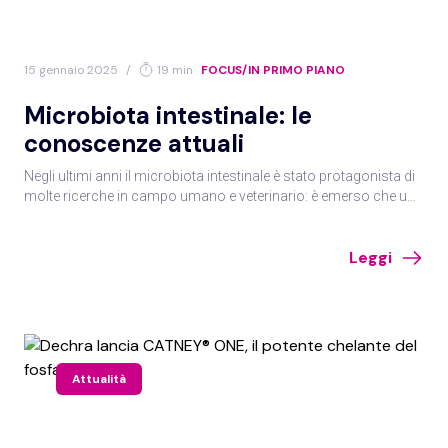
15 gennaio 2025
/
19 min
FOCUS/IN PRIMO PIANO
Seleziona la specie
Microbiota intestinale: le
conoscenze attuali
Negli ultimi anni il microbiota intestinale è stato protagonista di
molte ricerche in campo umano e veterinario: è emerso che un
Api
Avicunicoli
microbiota in salute, eubiotico, garantisce effetti benefici a tutto
l’organismo. Vediamo le recenti evidenze sul microbiota
Leggi
intestinale e le sue incredibili interazioni con molteplici apparati e
organi.
Bovino/bufala
Cane
Attualità