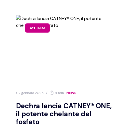
logia
Malattie infettive
Medicina d'urge
rna
Nefrologia/urologia
Neurologia
Attualità
tologia
Oftalmologia
Oncologia
O
a
Pediatria
Riproduzione animale
native
07 gennaio 2025
/
4 min
NEWS
o
Dechra lancia CATNEY® ONE,
il potente chelante del
Boehringer ingelheim
Buona pet
C
fosfato