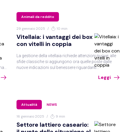
valutato singolarmente, tenendo conto di sesso, età,
razza e stile di vita. L’opinione a riguardo della dott.ssa
Pisu.
Animali da reddito
29 gennaio 2025
/
10 min
Vitellaia: i vantaggi dei box
con vitelli in coppia
La gestione della vitellaia richiede attenzioni nuove: alle
sfide classiche si aggiungono ora quelle poste dalle
mali
nuove indicazioni sul benessere riguardanti
l’abbandono del box singolo e il contatto madre-vitello
Leggi
dopo la nascita. Se ne è parlato in due recenti eventi, uno
promosso dal Consorzio del Parmigiano Reggiano e
l’altro dal CRPA e dall’Università di Milano.
Attualità
NEWS
16 gennaio 2025
/
9 min
Settore lattiero caseario:
il punto della situazione al