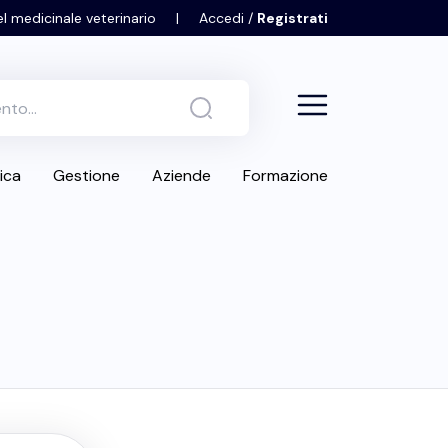
el medicinale veterinario
|
Accedi /
Registrati
ica
Gestione
Aziende
Formazione