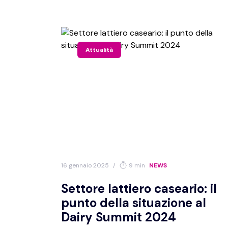
Istologia/cito
Medicina inte
Attualità
Odontostoma
Parassitologi
Terapie alter
16 gennaio 2025
/
9 min
NEWS
Seleziona altr
Settore lattiero caseario: il
punto della situazione al
Associazioni
Dairy Summit 2024