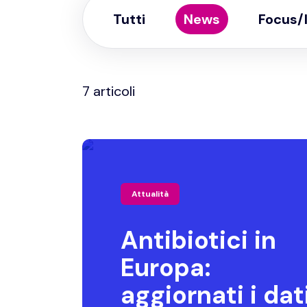
Tutti
News
Focus/
7 articoli
Attualità
Antibiotici in
Europa:
aggiornati i dat