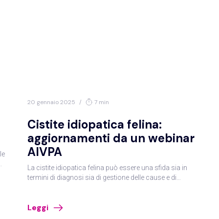
Uccelli
ranca
20 gennaio 2025
/
7 min
e
Anestesia/algologia
Cardiologia
Cistite idiopatica felina:
aggiornamenti da un webinar
to/benessere animale
Dermatologia
AIVPA
le
La cistite idiopatica felina può essere una sfida sia in
aboratorio
Diagnosi per immagini
Fisiolog
termini di diagnosi sia di gestione delle cause e di
lo
trattamento, come ricordato nel webinar organizzato
da AIVPA e tenuto dal dott. Stefano Bo.
Gastroenterologia
Igiene degli alimenti
iano
Leggi