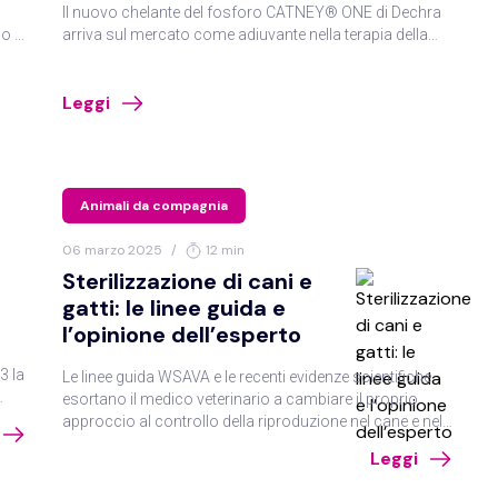
Il nuovo chelante del fosforo CATNEY® ONE di Dechra
ientela
Dechra
Elanco
Forza10
no è
arriva sul mercato come adiuvante nella terapia della
o,
CKD felina.
Isomedic
Legislazione
Marketing
M
Leggi
re.
 per
Nasta petfood
Professione
Psicolog
Tecnici veterinari
Teknofarma
Unite
Animali da compagnia
06 marzo 2025
/
12 min
identina
Vetnova
Vetoquinol
Virba
Sterilizzazione di cani e
gatti: le linee guida e
l’opinione dell’esperto
3 la
Le linee guida WSAVA e le recenti evidenze scientifiche
esortano il medico veterinario a cambiare il proprio
approccio al controllo della riproduzione nel cane e nel
e.
gatto: la gonadectomia non è più la soluzione indicata
Leggi
per tutti i pazienti, anzi, sono sempre più numerosi i dati
sui suoi effetti collaterali. Ogni caso deve essere