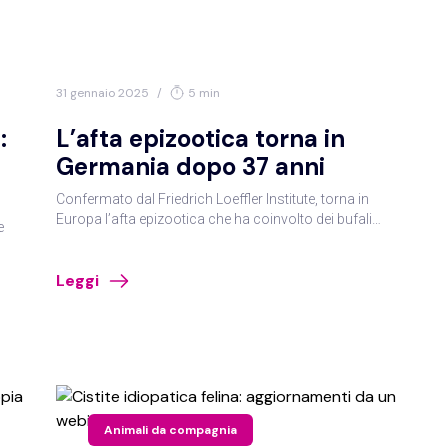
Filtro
31 gennaio 2025
/
5 min
:
L’afta epizootica torna in
pecie
Germania dopo 37 anni
Confermato dal Friedrich Loeffler Institute, torna in
Europa l’afta epizootica che ha coinvolto dei bufali
e
indiani, e ha portato all’abbattimento di oltre 200 animali
di diverse specie.
nel
vicunicoli
Bovino/bufala
Cane
Cavallo
Leggi
ta
ati
sa
ini/caprini
Pesci/acquacoltura
Rettili/anfibi
Roditori
Animali da compagnia