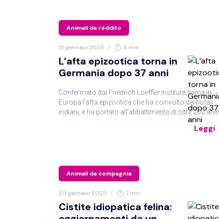
Animali da reddito
31 gennaio 2025
/
5 min
L’afta epizootica torna in
Germania dopo 37 anni
Confermato dal Friedrich Loeffler Institute, torna in
Europa l’afta epizootica che ha coinvolto dei bufali
indiani, e ha portato all’abbattimento di oltre 200 ani
di diverse specie.
Leggi
Animali da compagnia
20 gennaio 2025
/
7 min
Cistite idiopatica felina:
aggiornamenti da un