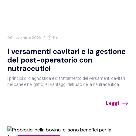
05 novembre 2023
/
11 min
I versamenti cavitari e la gestione
del post-operatorio con
nutraceutici
I principi di diagnostica e di trattamento dei versamenti cavitari
nel cane e nel gatto, e i vantaggi dell’uso della neutraceutica
nella gestione post-chirurgica del paziente in al centro di un
incontro con il dott. Montinaro, il dott. Bussadori e il prof.
Leggi
Gramenzi.