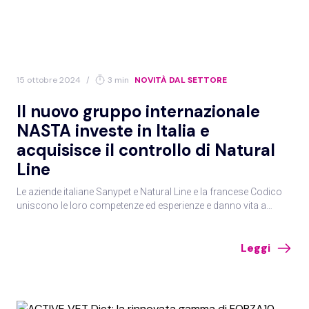
15 ottobre 2024
/
3 min
NOVITÀ DAL SETTORE
Il nuovo gruppo internazionale
NASTA investe in Italia e
acquisisce il controllo di Natural
Line
Le aziende italiane Sanypet e Natural Line e la francese Codico
uniscono le loro competenze ed esperienze e danno vita a
NASTA Petfood che comprende i marchi Bab’in, FORZA10 e
Natural Code.
Leggi