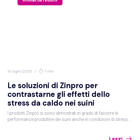
Animali da reddito
16 luglio 2025
/
7 min
Le soluzioni di Zinpro per
contrastarne gli effetti dello
stress da caldo nei suini
I prodotti Zinpro si sono dimostrati in grado di favorire le
performance produttive dei suini anche in condizioni di stress
da caldo.
Leggi