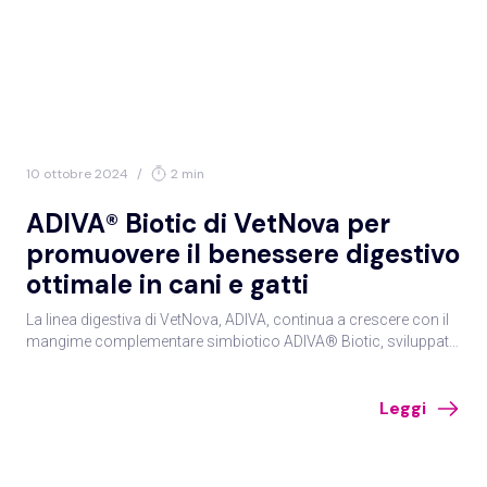
10 ottobre 2024
/
2 min
ADIVA® Biotic di VetNova per
promuovere il benessere digestivo
ottimale in cani e gatti
La linea digestiva di VetNova, ADIVA, continua a crescere con il
mangime complementare simbiotico ADIVA® Biotic, sviluppato
per supportare una funzione intestinale ottimale. Sono
disponibili formati in polvere e pasta per cani e gatti.
Leggi