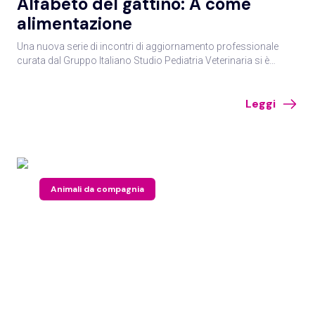
Alfabeto del gattino: A come
alimentazione
Una nuova serie di incontri di aggiornamento professionale
curata dal Gruppo Italiano Studio Pediatria Veterinaria si è
aperta con la disamina delle peculiarità nutrizionali del gattino in
età pediatrica, un paziente esigente.
Leggi
Animali da compagnia