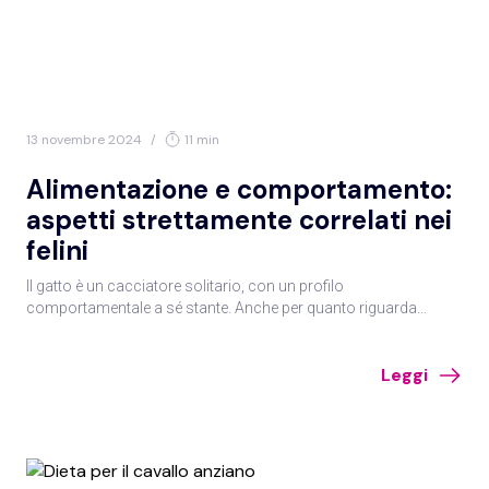
13 novembre 2024
/
11 min
Alimentazione e comportamento:
aspetti strettamente correlati nei
felini
Il gatto è un cacciatore solitario, con un profilo
comportamentale a sé stante. Anche per quanto riguarda
l’alimentazione, vi sono molte particolarità da tenere presenti
per non indurre la manifestazione di alterazioni
Leggi
comportamentali. Se ne è parlato nel corso di un evento
promosso da AIVPA.