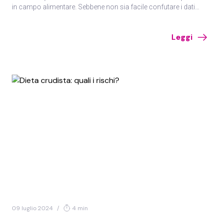
in campo alimentare. Sebbene non sia facile confutare i dati
empirici, è legittimo esprimere riserve sulle giustificazioni
“scientifiche” che li accompagnano nella grande maggioranza
Leggi
dei casi.
09 luglio 2024
/
4 min