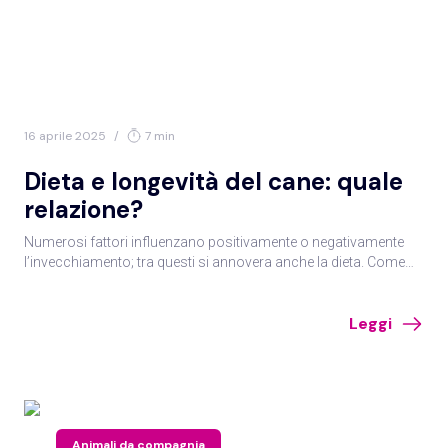
16 aprile 2025
/
7 min
Dieta e longevità del cane: quale
relazione?
Numerosi fattori influenzano positivamente o negativamente
l’invecchiamento; tra questi si annovera anche la dieta. Come
essa influisce sulla longevità e sul mantenimento della salute
del cane in età avanzata?
Leggi
Animali da compagnia