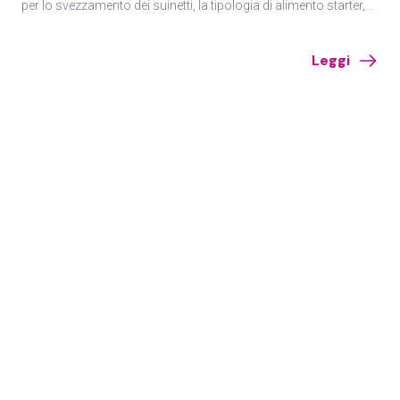
per lo svezzamento dei suinetti, la tipologia di alimento starter,
gli additivi più efficaci e le accortezze gestionali.
Leggi