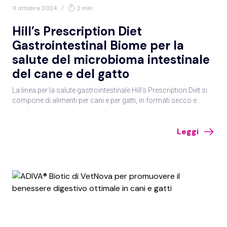
11 ottobre 2024
/
2 min
Hill’s Prescription Diet
Gastrointestinal Biome per la
salute del microbioma intestinale
del cane e del gatto
La linea per la salute gastrointestinale Hill’s Prescription Diet si
compone di alimenti per cani e per gatti, in formati secco e
umido per diverse esigenze specifiche.
Leggi