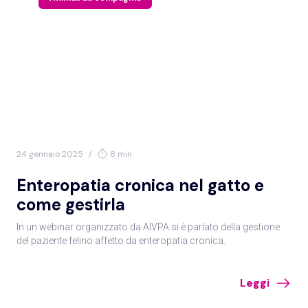
24 gennaio 2025
/
8 min
Enteropatia cronica nel gatto e
come gestirla
In un webinar organizzato da AIVPA si è parlato della gestione
del paziente felino affetto da enteropatia cronica.
Leggi