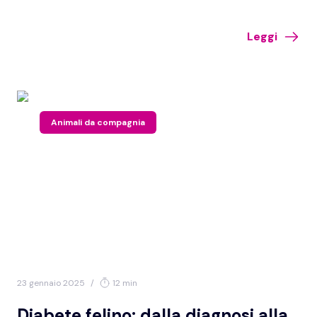
recidive; per la gestione del gatto obeso è fondamentale la
compliance del caregiver.
Leggi
Animali da compagnia
23 gennaio 2025
/
12 min
Diabete felino: dalla diagnosi alla