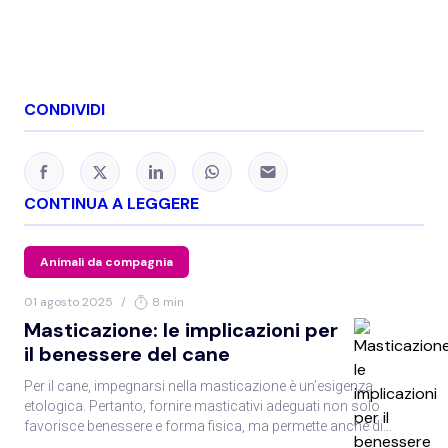
maschi
, mentre nel secondo caso è consigliabile
creare un gruppo composto da un solo maschio
con una o più femmine
, per limitare il pericolo di
CONDIVIDI
liti tra maschi e il rischio di molestie verso le
femmine da parte di più maschi. Sterilizzare il
maschio è quindi necessario per
impedire che le
cavie si riproducano in modo incontrollato
;
CONTINUA A LEGGERE
inoltre, per quanto riguarda l’approccio chirurgico,
questo tipo di intervento e
più facile da eseguire
Animali da compagnia
e meno rischioso nel maschio rispetto alla
01 agosto 2025
/
8 min
femmina
.
Masticazione: le implicazioni per
Prevenire alcune malattie
: ciò è particolarmente
il benessere del cane
vero per i tumori uterini nelle coniglie e per i
Per il cane, impegnarsi nella masticazione è un’esigenza
tumori mammari nei ratti femmina. Nel porcellino
etologica. Pertanto, fornire masticativi adeguati non solo
d’India, invece i tumori testicolari e mammari
favorisce benessere e forma fisica, ma permette anche di
sono rari e questa bassa incidenza non giustifica
contrastare un eventuale stato di stress dell’animale.