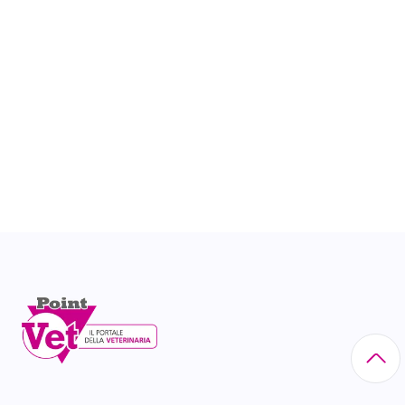
Tossinfezioni da norovirus in
Veneto
I Decreti base per la segnalazione delle malattie
infettive sono il DM 15 dicembre 1990, che
suddivide le malattie in 4 classi e determina le
modalità di notifica e gli attori coinvolti, e il DL 7
marzo 2022, che informatizza il processo, elimina il
concetto di classe ma associa una priorità a ogni
malattia e determina il flusso di segnalazione con
diritti e doveri degli attori coinvolti.
Come riportato dalla dott.ssa Debora Ballarin
(Direzione Prevenzione, Sicurezza alimentare,
Veterinaria Regione Veneto) la Regione Veneto ha