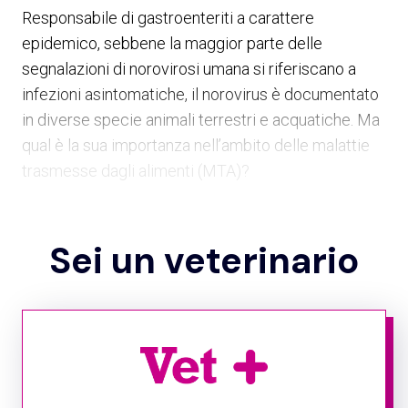
Responsabile di gastroenteriti a carattere
epidemico, sebbene la maggior parte delle
segnalazioni di norovirosi umana si riferiscano a
infezioni asintomatiche, il norovirus è documentato
in diverse specie animali terrestri e acquatiche. Ma
qual è la sua importanza nell’ambito delle malattie
trasmesse dagli alimenti (MTA)?
Sei un veterinario
Norovirus, dal 1968
I norovirus, virus a RNA lineare a singolo filamento
positivo furono identificati come ceppi prototipi nel
1968 a Norwalk, in Ohio (USA), e studiati e
classificati nella famiglia
Caliciviridae
, genere
Norovirus
a partire dagli anni ‘90. Sono stati