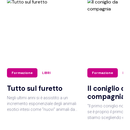
Formazione
LIBRI
Formazione
LIBR
Tutto sul furetto
Il coniglio da
compagnia
Negli ultimi anni si è assistito a un
incremento esponenziale degli animali
“Il primo coniglio non 
esotici intesi come “nuovi” animali da
se è proprio il primo co
compagnia e il furetto fa parte di essi.
stiamo scegliendo e c
Crescendo il numero di appassionati e
accogliere nella nostra
amatori di questo animale, sono nati
ragioniamo bene su que