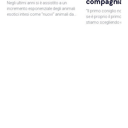
compagnia
Negli ultimi anni si è assistito a un
incremento esponenziale degli animali
“Il primo coniglio non 
esotici intesi come “nuovi” animali da
se è proprio il primo co
compagnia e il furetto fa parte di essi.
stiamo scegliendo e c
Crescendo il numero di appassionati e
accogliere nella nostra
amatori di questo animale, sono nati
ragioniamo bene su que
numerosi siti internet e forum dedicati; in
facciamo in modo di no
tale mole di dati accessibili è spesso
leggera o d’impulso, c
facile perdersi o trovare informazioni
spesso accade. Acquistato, adottato o
incomplete, frammentarie o talvolta
regalato, ogni animale h
discordanti. Questo libro vuole essere
essere vivente ed esige
una guida pratica alla gestione
pertanto deve essere a
domestica di questo simpatico mustelide
alimentato, curato e, so
dall’acquisto alla riproduzione,
rispettato. Questo piccolo manuale non
accennando anche a nozioni base di
ha la pretesa di svelare tu
anatomia, fisiologia e principali patologie.
rispondere a tutti gli int
Il lettore potrà trovare, inoltre, alcuni
questo magnifico anim
consigli pratici sulla gestione di comuni
l’obiettivo di fornire gli
quesiti di pertinenza medica, ad esempio
una corretta scelta, ges
quando e per quali malattie è necessario
convivenza con il nostr
vaccinare il furetto, quando sterilizzarlo e
Sarà poi l’esperienza pe
l’importanza di un’alimentazione corretta.
documentazione, il conf