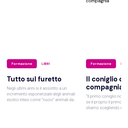
Formazione
LIBRI
Formazione
LIBR
Tutto sul furetto
Il coniglio da
compagnia
Negli ultimi anni si è assistito a un
incremento esponenziale degli animali
“Il primo coniglio non 
esotici intesi come “nuovi” animali da
se è proprio il primo co
compagnia e il furetto fa parte di essi.
stiamo scegliendo e c
Crescendo il numero di appassionati e
accogliere nella nostra
amatori di questo animale, sono nati
ragioniamo bene su que
numerosi siti internet e forum dedicati; in
facciamo in modo di no