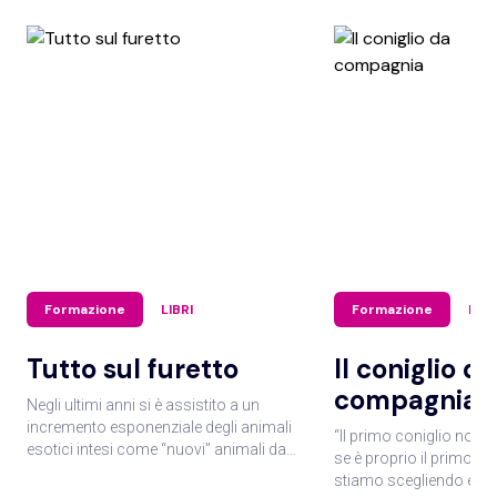
Formazione
LIBRI
Formazione
LIBR
Tutto sul furetto
Il coniglio da
compagnia
Negli ultimi anni si è assistito a un
incremento esponenziale degli animali
“Il primo coniglio non 
esotici intesi come “nuovi” animali da
se è proprio il primo co
compagnia e il furetto fa parte di essi.
stiamo scegliendo e c
Crescendo il numero di appassionati e