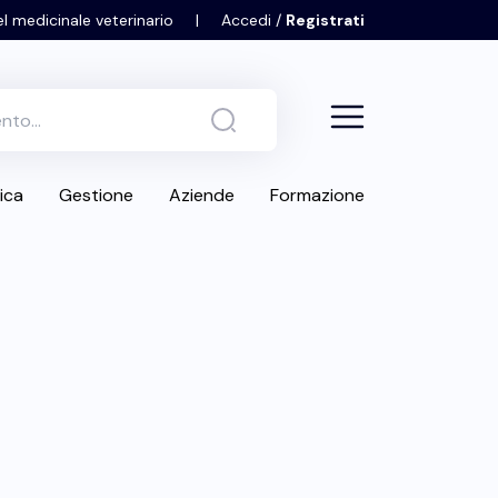
el medicinale veterinario
|
Accedi /
Registrati
ica
Gestione
Aziende
Formazione