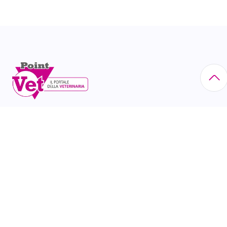
Via Eritrea, 21 - 20157 Milano tel. 02/60.85.23.00 N°
Iscr. Reg. Imprese di Milano: 10518630156
CATEGORIE