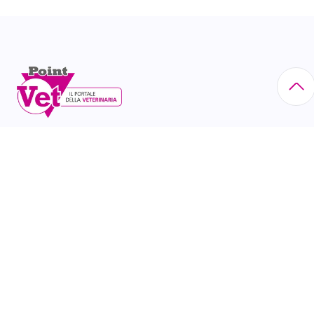
Via Eritrea, 21 - 20157 Milano tel. 02/60.85.23.00 N°
Iscr. Reg. Imprese di Milano: 10518630156
CATEGORIE
Animali da compagnia