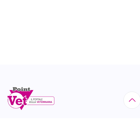
Via Eritrea, 21 - 20157 Milano tel. 02/60.85.23.00 N°
Iscr. Reg. Imprese di Milano: 10518630156