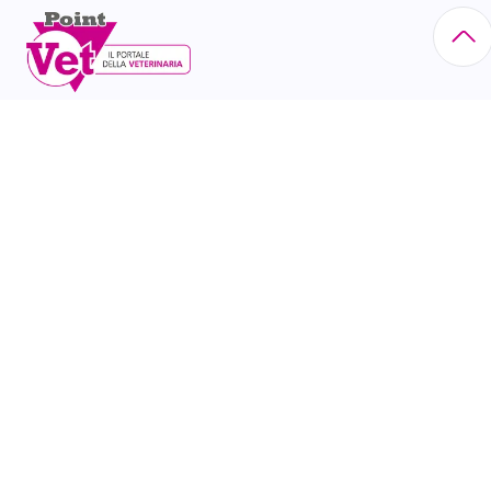
Via Eritrea, 21 - 20157 Milano tel. 02/60.85.23.00 N°
Iscr. Reg. Imprese di Milano: 10518630156
CATEGORIE
Animali da compagnia
Animali da reddito
Attualità