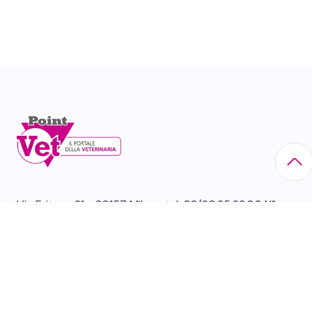
Via Eritrea, 21 - 20157 Milano tel. 02/60.85.23.00 N°
Iscr. Reg. Imprese di Milano: 10518630156
CATEGORIE