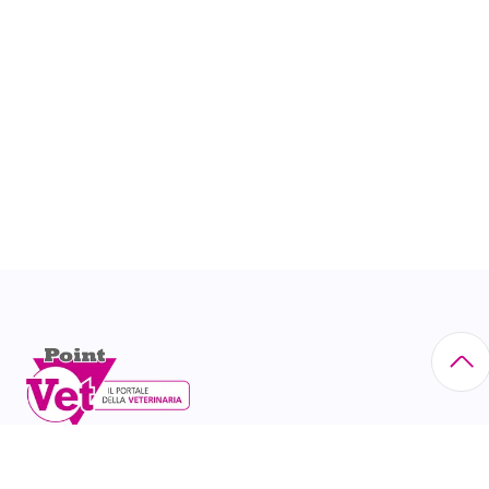
Via Eritrea, 21 - 20157 Milano tel. 02/60.85.23.00 N°