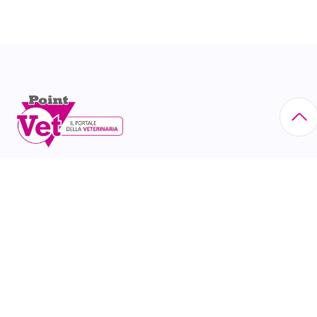
Via Eritrea, 21 - 20157 Milano tel. 02/60.85.23.00 N°
Iscr. Reg. Imprese di Milano: 10518630156
CATEGORIE