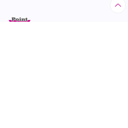
Via Eritrea, 21 - 20157 Milano tel. 02/60.85.23.00 N°
Iscr. Reg. Imprese di Milano: 10518630156
CATEGORIE
Animali da compagnia
Animali da reddito